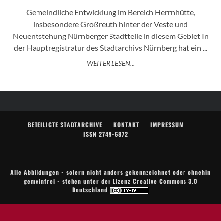
Gemeindliche Entwicklung im Bereich Herrnhütte,
insbesondere Großreuth hinter der Veste und
Neuentstehung Nürnberger Stadtteile in diesem Gebiet In
der Hauptregistratur des Stadtarchivs Nürnberg hat ein ...
WEITER LESEN...
BETEILIGTE STADTARCHIVE
KONTAKT
IMPRESSUM
ISSN 2749-6872
Alle Abbildungen - sofern nicht anders gekennzeichnet oder ohnehin
gemeinfrei - stehen unter der Lizenz
Creative Commons 3.0
Deutschland