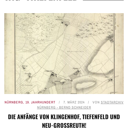
NÜRNBERG
,
19. JAHRHUNDERT
7. MÄRZ 2024
VON
STADTARCHIV
NÜRNBERG - BERND SCHNEIDER
DIE ANFÄNGE VON KLINGENHOF, TIEFENFELD UND
NEU-GROSSREUTH!