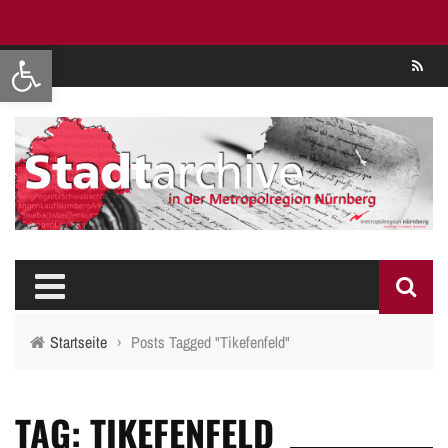
Werkzeugleiste öffnen
Se
Startseite
›
Posts Tagged "Tikefenfeld"
TAG: TIKEFENFELD