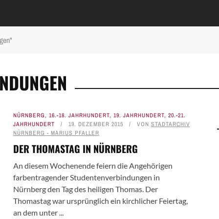
gen"
INDUNGEN
NÜRNBERG
,
16.-18. JAHRHUNDERT
,
19. JAHRHUNDERT
,
20.-21.
JAHRHUNDERT
19. DEZEMBER 2015
VON
STADTARCHIV
NÜRNBERG - MARIUS PFALLER
DER THOMASTAG IN NÜRNBERG
An diesem Wochenende feiern die Angehörigen
farbentragender Studentenverbindungen in
Nürnberg den Tag des heiligen Thomas. Der
Thomastag war ursprünglich ein kirchlicher Feiertag,
an dem unter ...