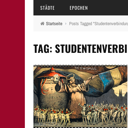
STÄDTE
EPOCHEN
Startseite
›
Posts Tagged "Studentenverbindun
AMBERG
MITTELALTER
TAG: STUDENTENVERB
BAMBERG
16.-18. JAHRHUNDERT
ERLANGEN
19. JAHRHUNDERT
FÜRTH
20.-21. JAHRHUNDERT
LAUF A.D. PEGNITZ
NEUMARKT I.D.OPF.
NÜRNBERG
PEGNITZ