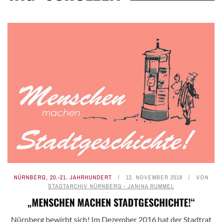
NÜRNBERG
,
20.-21. JAHRHUNDERT
12. NOVEMBER 2018
VON
STADTARCHIV NÜRNBERG - JANINA RUMMEL
„MENSCHEN MACHEN STADTGESCHICHTE!“
Nürnberg bewirbt sich! Im Dezember 2016 hat der Stadtrat