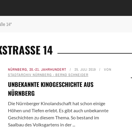
aße 14"
STRASSE 14
NÜRNBERG
,
20.-21. JAHRHUNDERT
25. JULI 2019
VON
STADTARCHIV NÜRNBERG - BERND SCHNEIDER
UNBEKANNTE KINOGESCHICHTE AUS
NÜRNBERG
Die Nürnberger Kinolandschaft hat schon einige
Höhen und Tiefen erlebt. Es gibt auch unbekannte
Geschichten zu diesem Thema. So bestand im
Saalbau des Volksgartens in der ...