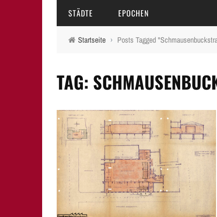
STÄDTE
EPOCHEN
Startseite
›
Posts Tagged "Schmausenbuckstr
AMBERG
MITTELALTER
TAG: SCHMAUSENBUCK
BAMBERG
16.-18. JAHRHUNDERT
ERLANGEN
19. JAHRHUNDERT
FÜRTH
20.-21. JAHRHUNDERT
LAUF A.D. PEGNITZ
NEUMARKT I.D.OPF.
NÜRNBERG
PEGNITZ