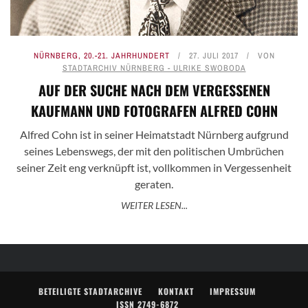
NÜRNBERG
,
20.-21. JAHRHUNDERT
27. JULI 2017
VON
STADTARCHIV NÜRNBERG - ULRIKE SWOBODA
AUF DER SUCHE NACH DEM VERGESSENEN
KAUFMANN UND FOTOGRAFEN ALFRED COHN
Alfred Cohn ist in seiner Heimatstadt Nürnberg aufgrund
seines Lebenswegs, der mit den politischen Umbrüchen
seiner Zeit eng verknüpft ist, vollkommen in Vergessenheit
geraten.
WEITER LESEN...
BETEILIGTE STADTARCHIVE
KONTAKT
IMPRESSUM
ISSN 2749-6872