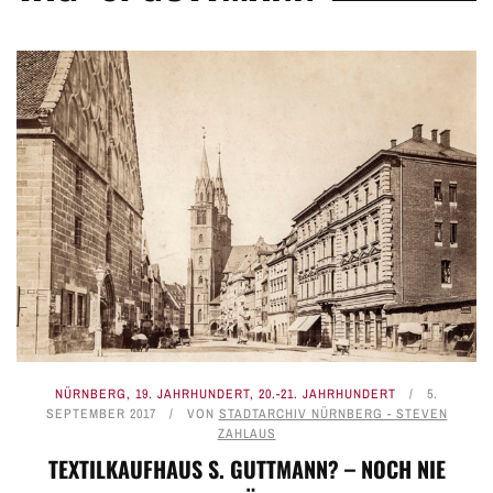
NÜRNBERG
,
19. JAHRHUNDERT
,
20.-21. JAHRHUNDERT
5.
SEPTEMBER 2017
VON
STADTARCHIV NÜRNBERG - STEVEN
ZAHLAUS
TEXTILKAUFHAUS S. GUTTMANN? – NOCH NIE