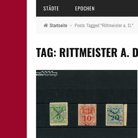
STÄDTE
EPOCHEN
Startseite
›
Posts Tagged "Rittmeister a. D."
AMBERG
MITTELALTER
TAG: RITTMEISTER A. D
BAMBERG
16.-18. JAHRHUNDERT
ERLANGEN
19. JAHRHUNDERT
FÜRTH
20.-21. JAHRHUNDERT
LAUF A.D. PEGNITZ
NEUMARKT I.D.OPF.
NÜRNBERG
PEGNITZ