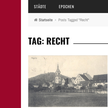
STÄDTE
EPOCHEN
Startseite
›
Posts Tagged "Recht"
AMBERG
MITTELALTER
TAG: RECHT
BAMBERG
16.-18. JAHRHUNDERT
ERLANGEN
19. JAHRHUNDERT
FÜRTH
20.-21. JAHRHUNDERT
LAUF A.D. PEGNITZ
NEUMARKT I.D.OPF.
NÜRNBERG
PEGNITZ