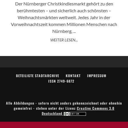
Der Nürnberger Christkindlesmarkt gehört zu den
berühmtesten – und sicherlich auch schönsten –
Weihnachtsmärkten weltweit. Jedes Jahr in der
Vorweihnachtszeit kommen Millionen Menschen nach
Nürnberg, ...
WEITER LESEN...
BETEILIGTE STADTARCHIVE
KONTAKT
IMPRESSUM
ISSN 2749-6872
Alle Abbildungen - sofern nicht anders gekennzeichnet oder ohnehin
gemeinfrei - stehen unter der Lizenz
Creative Commons 3.0
Deutschland