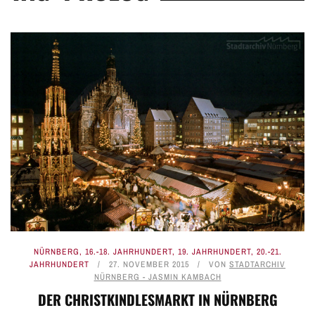
NÜRNBERG
,
16.-18. JAHRHUNDERT
,
19. JAHRHUNDERT
,
20.-21.
JAHRHUNDERT
27. NOVEMBER 2015
VON
STADTARCHIV
NÜRNBERG - JASMIN KAMBACH
DER CHRISTKINDLESMARKT IN NÜRNBERG