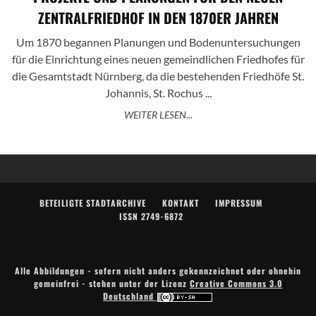
ZENTRALFRIEDHOF IN DEN 1870ER JAHREN
Um 1870 begannen Planungen und Bodenuntersuchungen
für die Einrichtung eines neuen gemeindlichen Friedhofes für
die Gesamtstadt Nürnberg, da die bestehenden Friedhöfe St.
Johannis, St. Rochus ...
WEITER LESEN...
BETEILIGTE STADTARCHIVE
KONTAKT
IMPRESSUM
ISSN 2749-6872
Alle Abbildungen - sofern nicht anders gekennzeichnet oder ohnehin
gemeinfrei - stehen unter der Lizenz
Creative Commons 3.0
Deutschland