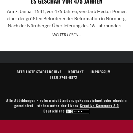
ES GESCHAH VOR 475 JAHREN
Am 7. Januar 1541, vor 475 Jahren, verstarb Hector Pömer,
einer der größten Beförderer der Reformation in Nürnberg.
Nach der Nürnberger Überlieferung des 16. Jahrhundert ...
WEITER LESEN...
BETEILIGTE STADTARCHIVE
KONTAKT
IMPRESSUM
ISSN 2749-6872
Alle Abbildungen - sofern nicht anders gekennzeichnet oder ohnehin
gemeinfrei - stehen unter der Lizenz
Creative Commons 3.0
Deutschland