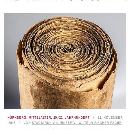
NÜRNBERG
,
MITTELALTER
,
20.-21. JAHRHUNDERT
12. NOVEMBER
2015
VON
STADTARCHIV NÜRNBERG - WILTRUD FISCHER-PACHE