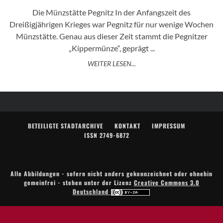
Die Münzstätte Pegnitz In der Anfangszeit des
Dreißigjährigen Krieges war Pegnitz für nur wenige Wochen
Münzstätte. Genau aus dieser Zeit stammt die Pegnitzer
„Kippermünze“, geprägt ...
WEITER LESEN...
BETEILIGTE STADTARCHIVE
KONTAKT
IMPRESSUM
ISSN 2749-6872
Alle Abbildungen - sofern nicht anders gekennzeichnet oder ohnehin
gemeinfrei - stehen unter der Lizenz
Creative Commons 3.0
Deutschland