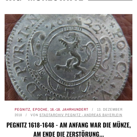
PEGNITZ
,
EPOCHE
,
16.-18. JAHRHUNDERT
13. DEZEMBER
2018
VON
STADTARCHIV PEGNITZ - ANDREAS BAYERLEIN
PEGNITZ 1618-1648 - AM ANFANG WAR DIE MÜNZE,
AM ENDE DIE ZERSTÖRUNG...