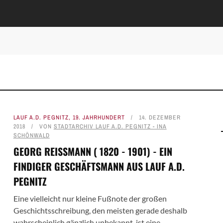
LAUF A.D. PEGNITZ
,
19. JAHRHUNDERT
14. DEZEMBER
2018
VON
STADTARCHIV LAUF A.D. PEGNITZ - INA
SCHÖNWALD
GEORG REISSMANN ( 1820 - 1901) - EIN
FINDIGER GESCHÄFTSMANN AUS LAUF A.D.
PEGNITZ
Eine vielleicht nur kleine Fußnote der großen
Geschichtsschreibung, den meisten gerade deshalb
wahrscheinlich gänzlich unbekannt, ist eine