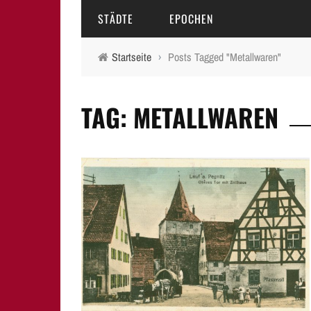
STÄDTE
EPOCHEN
Startseite
›
Posts Tagged "Metallwaren"
AMBERG
MITTELALTER
TAG: METALLWAREN
BAMBERG
16.-18. JAHRHUNDERT
ERLANGEN
19. JAHRHUNDERT
FÜRTH
20.-21. JAHRHUNDERT
LAUF A.D. PEGNITZ
NEUMARKT I.D.OPF.
NÜRNBERG
PEGNITZ