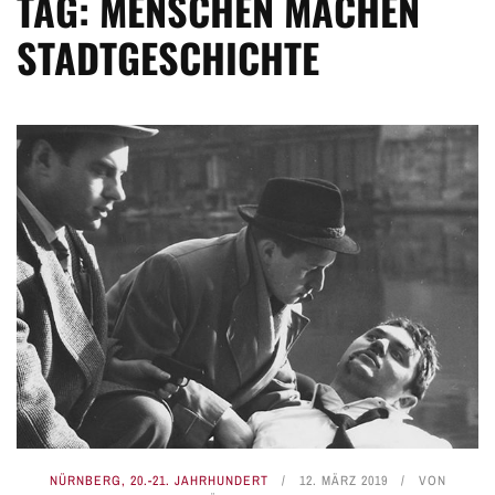
TAG: MENSCHEN MACHEN
STADTGESCHICHTE
NÜRNBERG
,
20.-21. JAHRHUNDERT
12. MÄRZ 2019
VON