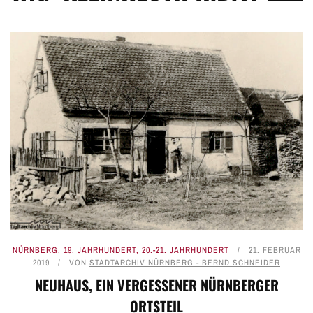
NÜRNBERG
,
19. JAHRHUNDERT
,
20.-21. JAHRHUNDERT
21. FEBRUAR
2019
VON
STADTARCHIV NÜRNBERG - BERND SCHNEIDER
NEUHAUS, EIN VERGESSENER NÜRNBERGER
ORTSTEIL