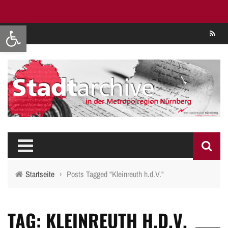
Werkzeugleiste öffnen
Se
Startseite
›
Posts Tagged "Kleinreuth h.d.V."
TAG: KLEINREUTH H.D.V.