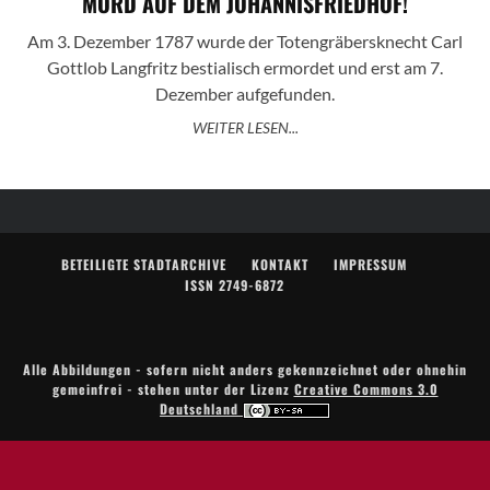
MORD AUF DEM JOHANNISFRIEDHOF!
Am 3. Dezember 1787 wurde der Totengräbersknecht Carl
Gottlob Langfritz bestialisch ermordet und erst am 7.
Dezember aufgefunden.
WEITER LESEN...
BETEILIGTE STADTARCHIVE
KONTAKT
IMPRESSUM
ISSN 2749-6872
Alle Abbildungen - sofern nicht anders gekennzeichnet oder ohnehin
gemeinfrei - stehen unter der Lizenz
Creative Commons 3.0
Deutschland