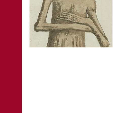
SCHWABACH
WEISSENBURG
ZIRNDORF