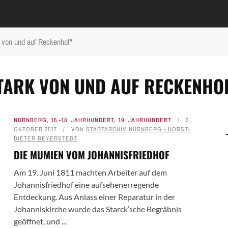
 von und auf Reckenhof"
STARK VON UND AUF RECKENHO
NÜRNBERG
,
16.-18. JAHRHUNDERT
,
19. JAHRHUNDERT
2.
OKTOBER 2017
VON
STADTARCHIV NÜRNBERG - HORST-
DIETER BEYERSTEDT
DIE MUMIEN VOM JOHANNISFRIEDHOF
Am 19. Juni 1811 machten Arbeiter auf dem
Johannisfriedhof eine aufsehenerregende
Entdeckung. Aus Anlass einer Reparatur in der
Johanniskirche wurde das Starck’sche Begräbnis
geöffnet, und ...