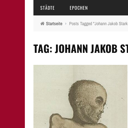
STÄDTE
EPOCHEN
Startseite
›
Posts Tagged "Johann Jakob Stark
AMBERG
MITTELALTER
TAG: JOHANN JAKOB 
BAMBERG
16.-18. JAHRHUNDERT
ERLANGEN
19. JAHRHUNDERT
FÜRTH
20.-21. JAHRHUNDERT
LAUF A.D. PEGNITZ
NEUMARKT I.D.OPF.
NÜRNBERG
PEGNITZ