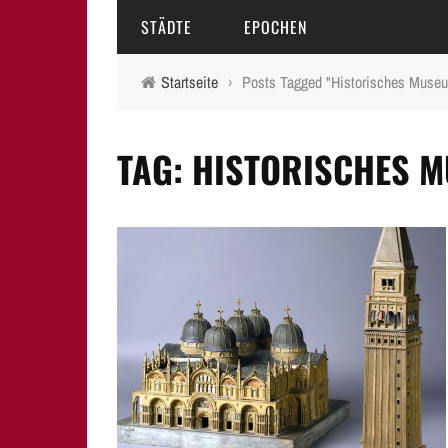
STÄDTE
EPOCHEN
Startseite
›
Posts Tagged "Historisches Muse
AMBERG
MITTELALTER
TAG: HISTORISCHES 
BAMBERG
16.-18. JAHRHUNDERT
ERLANGEN
19. JAHRHUNDERT
FÜRTH
20.-21. JAHRHUNDERT
LAUF A.D. PEGNITZ
NEUMARKT I.D.OPF.
NÜRNBERG
PEGNITZ