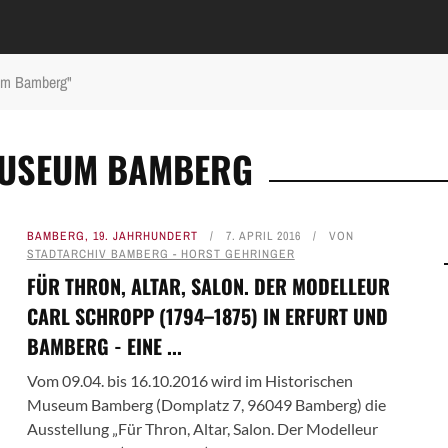
um Bamberg"
MUSEUM BAMBERG
BAMBERG
,
19. JAHRHUNDERT
7. APRIL 2016
VON
STADTARCHIV BAMBERG - HORST GEHRINGER
FÜR THRON, ALTAR, SALON. DER MODELLEUR
CARL SCHROPP (1794–1875) IN ERFURT UND
BAMBERG - EINE ...
Vom 09.04. bis 16.10.2016 wird im Historischen
Museum Bamberg (Domplatz 7, 96049 Bamberg) die
Ausstellung „Für Thron, Altar, Salon. Der Modelleur