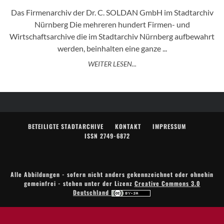
Das Firmenarchiv der Dr. C. SOLDAN GmbH im Stadtarchiv
Nürnberg Die mehreren hundert Firmen- und
Wirtschaftsarchive die im Stadtarchiv Nürnberg aufbewahrt
werden, beinhalten eine ganze ...
WEITER LESEN...
BETEILIGTE STADTARCHIVE
KONTAKT
IMPRESSUM
ISSN 2749-6872
Alle Abbildungen - sofern nicht anders gekennzeichnet oder ohnehin
gemeinfrei - stehen unter der Lizenz
Creative Commons 3.0
Deutschland