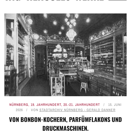
NÜRNBERG
,
19. JAHRHUNDERT
,
20.-21. JAHRHUNDERT
15. JUNI
2026
VON
STADTARCHIV NÜRNBERG - GERALD DANNER
VON BONBON-KOCHERN, PARFÜMFLAKONS UND
DRUCKMASCHINEN.