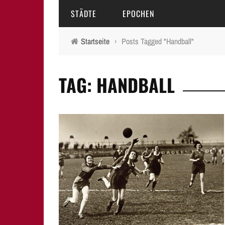
STÄDTE
EPOCHEN
Startseite
›
Posts Tagged "Handball"
AMBERG
MITTELALTER
TAG: HANDBALL
BAMBERG
16.-18. JAHRHUNDERT
ERLANGEN
19. JAHRHUNDERT
FÜRTH
20.-21. JAHRHUNDERT
LAUF A.D. PEGNITZ
NEUMARKT I.D.OPF.
NÜRNBERG
PEGNITZ