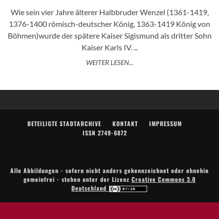
Wie sein vier Jahre älterer Halbbruder Wenzel (1361-1419,
1376-1400 römisch-deutscher König, 1363-1419 König von
Böhmen)wurde der spätere Kaiser Sigismund als dritter Sohn
Kaiser Karls IV. ...
WEITER LESEN...
BETEILIGTE STADTARCHIVE
KONTAKT
IMPRESSUM
ISSN 2749-6872
Alle Abbildungen - sofern nicht anders gekennzeichnet oder ohnehin
gemeinfrei - stehen unter der Lizenz
Creative Commons 3.0
Deutschland