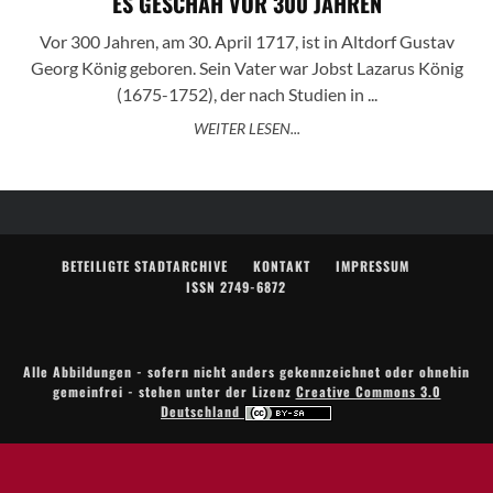
ES GESCHAH VOR 300 JAHREN
Vor 300 Jahren, am 30. April 1717, ist in Altdorf Gustav
Georg König geboren. Sein Vater war Jobst Lazarus König
(1675-1752), der nach Studien in ...
WEITER LESEN...
BETEILIGTE STADTARCHIVE
KONTAKT
IMPRESSUM
ISSN 2749-6872
Alle Abbildungen - sofern nicht anders gekennzeichnet oder ohnehin
gemeinfrei - stehen unter der Lizenz
Creative Commons 3.0
Deutschland