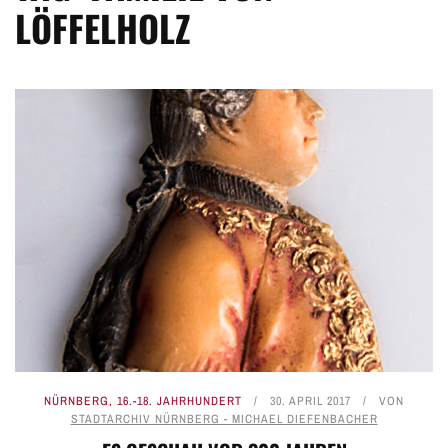
LÖFFELHOLZ
NÜRNBERG
,
16.-18. JAHRHUNDERT
30. APRIL 2017
VON
STADTARCHIV NÜRNBERG - MICHAEL DIEFENBACHER