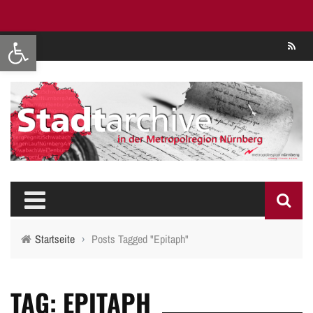
Werkzeugleiste öffnen
Se
Startseite
›
Posts Tagged "Epitaph"
TAG: EPITAPH