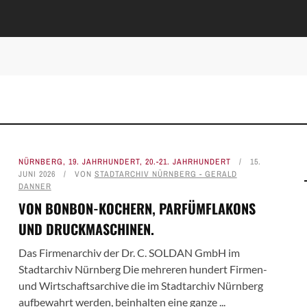
NÜRNBERG
,
19. JAHRHUNDERT
,
20.-21. JAHRHUNDERT
15.
JUNI 2026
VON
STADTARCHIV NÜRNBERG - GERALD
DANNER
VON BONBON-KOCHERN, PARFÜMFLAKONS
UND DRUCKMASCHINEN.
Das Firmenarchiv der Dr. C. SOLDAN GmbH im
Stadtarchiv Nürnberg Die mehreren hundert Firmen-
und Wirtschaftsarchive die im Stadtarchiv Nürnberg
aufbewahrt werden, beinhalten eine ganze ...