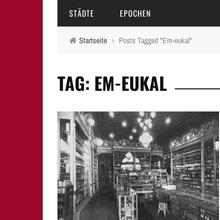
STÄDTE
EPOCHEN
Startseite
›
Posts Tagged "Em-eukal"
AMBERG
MITTELALTER
TAG: EM-EUKAL
BAMBERG
16.-18. JAHRHUNDERT
ERLANGEN
19. JAHRHUNDERT
FÜRTH
20.-21. JAHRHUNDERT
LAUF A.D. PEGNITZ
NEUMARKT I.D.OPF.
NÜRNBERG
PEGNITZ