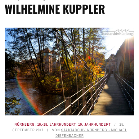
WILHELMINE KUPPLER
NÜRNBERG
,
16.-18. JAHRHUNDERT
,
19. JAHRHUNDERT
25.
SEPTEMBER 2017
VON
STADTARCHIV NÜRNBERG - MICHAEL
DIEFENBACHER