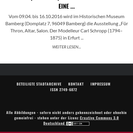
EINE ...
Vom 09.04. bis 16.10.2016 wird im Historischen Museum
Bamberg (Domplatz 7, 96049 Bamberg) die Ausstellung „Für
Thron, Altar, Salon. Der Modelleur Carl Schropp (1794–
1875) in Erfurt ...
WEITER LESEN...
BETEILIGTE STADTARCHIVE
KONTAKT
IMPRESSUM
ISSN 2749-6872
Alle Abbildungen - sofern nicht anders gekennzeichnet oder ohnehin
gemeinfrei - stehen unter der Lizenz
Creative Commons 3.0
Deutschland