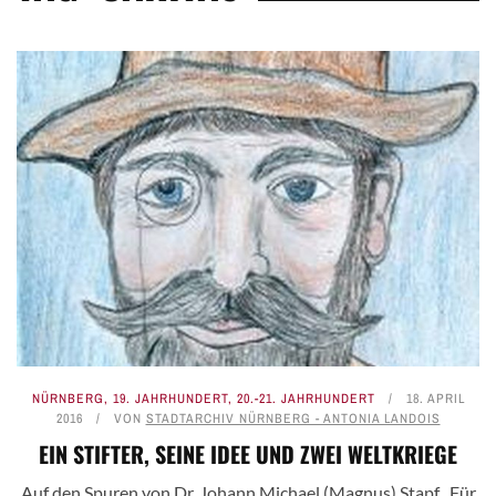
NÜRNBERG
,
19. JAHRHUNDERT
,
20.-21. JAHRHUNDERT
18. APRIL
2016
VON
STADTARCHIV NÜRNBERG - ANTONIA LANDOIS
EIN STIFTER, SEINE IDEE UND ZWEI WELTKRIEGE
Auf den Spuren von Dr. Johann Michael (Magnus) Stapf „Für