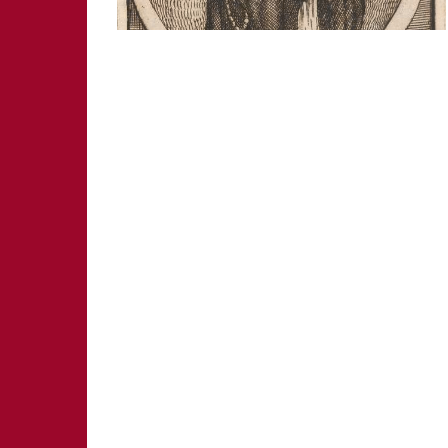
SCHWABACH
WEISSENBURG
ZIRNDORF