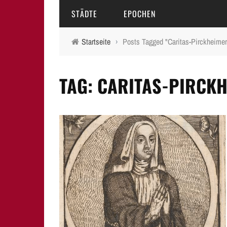
STÄDTE
EPOCHEN
Startseite
›
Posts Tagged "Caritas-Pirckheime
AMBERG
MITTELALTER
TAG: CARITAS-PIRCK
BAMBERG
16.-18. JAHRHUNDERT
ERLANGEN
19. JAHRHUNDERT
FÜRTH
20.-21. JAHRHUNDERT
LAUF A.D. PEGNITZ
NEUMARKT I.D.OPF.
NÜRNBERG
PEGNITZ