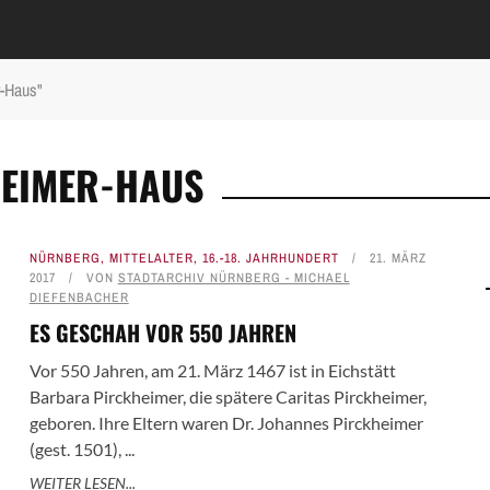
r-Haus"
HEIMER-HAUS
NÜRNBERG
,
MITTELALTER
,
16.-18. JAHRHUNDERT
21. MÄRZ
2017
VON
STADTARCHIV NÜRNBERG - MICHAEL
DIEFENBACHER
ES GESCHAH VOR 550 JAHREN
Vor 550 Jahren, am 21. März 1467 ist in Eichstätt
Barbara Pirckheimer, die spätere Caritas Pirckheimer,
geboren. Ihre Eltern waren Dr. Johannes Pirckheimer
(gest. 1501), ...
WEITER LESEN...