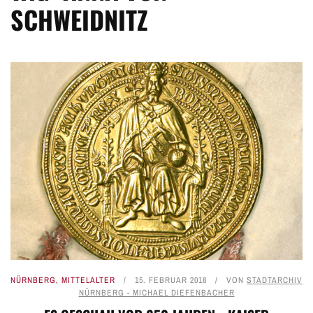
SCHWEIDNITZ
NÜRNBERG
,
MITTELALTER
15. FEBRUAR 2018
VON
STADTARCHIV
NÜRNBERG - MICHAEL DIEFENBACHER