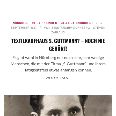
NÜRNBERG
,
19. JAHRHUNDERT
,
20.-21. JAHRHUNDERT
5.
SEPTEMBER 2017
VON
STADTARCHIV NÜRNBERG - STEVEN
ZAHLAUS
TEXTILKAUFHAUS S. GUTTMANN? – NOCH NIE
GEHÖRT!
Es gibt wohl in Nürnberg nur noch sehr, sehr wenige
Menschen, die mit der Firma „S. Guttmann“ und ihrem
Tätigkeitsfeld etwas anfangen können.
WEITER LESEN...