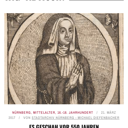
NÜRNBERG
,
MITTELALTER
,
16.-18. JAHRHUNDERT
21. MÄRZ
2017
VON
STADTARCHIV NÜRNBERG - MICHAEL DIEFENBACHER
ES GESCHAH VOR 550 JAHREN