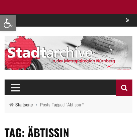
Werkzeugleiste öffnen
Se
Startseite
›
Posts Tagged "Äbtissin"
TAG: ÄBTISSIN