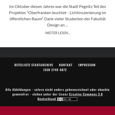
Im Oktober diesen Jahres war die Stadt Pegnitz Teil des
Projektes "Oberfranken leuchtet - Lichtinszenierung im
öffentlichen Raum". Dank vieler Studenten der Fakultät
Design an ...
WEITER LESEN...
BETEILIGTE STADTARCHIVE
KONTAKT
IMPRESSUM
ISSN 2749-6872
Alle Abbildungen - sofern nicht anders gekennzeichnet oder ohnehin
gemeinfrei - stehen unter der Lizenz
Creative Commons 3.0
Deutschland