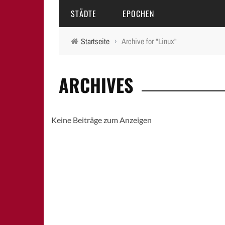
STÄDTE
EPOCHEN
Startseite
›
Archive for "Linux"
AMBERG
MITTELALTER
ARCHIVES
BAMBERG
16.-18. JAHRHUNDERT
ERLANGEN
19. JAHRHUNDERT
Keine Beiträge zum Anzeigen
FÜRTH
20.-21. JAHRHUNDERT
LAUF A.D. PEGNITZ
NEUMARKT I.D.OPF.
NÜRNBERG
PEGNITZ