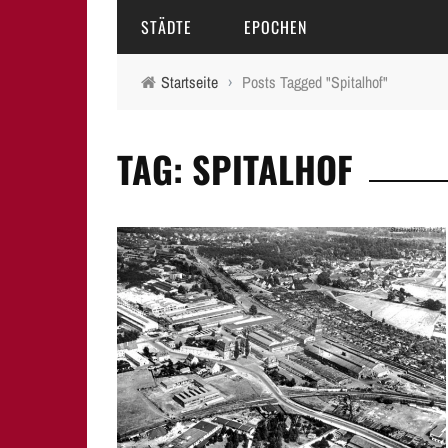
STÄDTE
EPOCHEN
Startseite
›
Posts Tagged "Spitalhof"
AMBERG
MITTELALTER
TAG: SPITALHOF
BAMBERG
16.-18. JAHRHUNDERT
ERLANGEN
19. JAHRHUNDERT
FÜRTH
20.-21. JAHRHUNDERT
LAUF A.D. PEGNITZ
NEUMARKT I.D.OPF.
NÜRNBERG
PEGNITZ