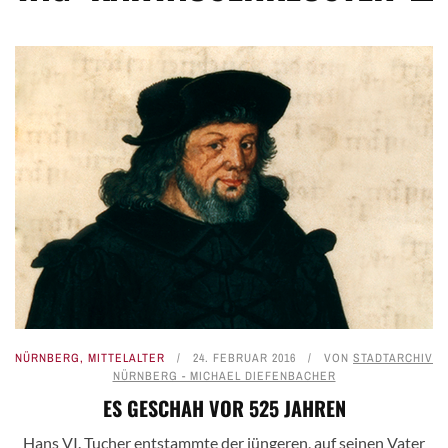
NÜRNBERG
,
MITTELALTER
24. FEBRUAR 2016
VON
STADTARCHIV
NÜRNBERG - MICHAEL DIEFENBACHER
ES GESCHAH VOR 525 JAHREN
Hans VI. Tucher entstammte der jüngeren, auf seinen Vater