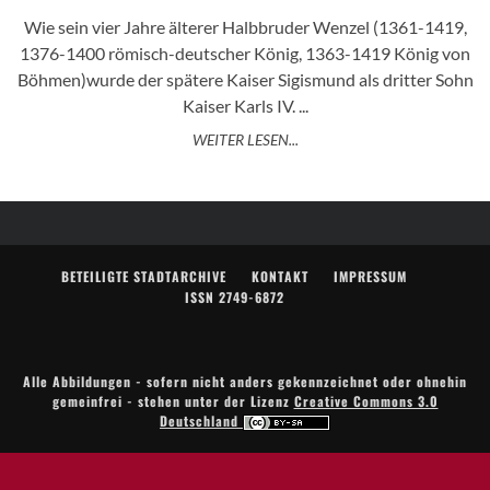
Wie sein vier Jahre älterer Halbbruder Wenzel (1361-1419,
1376-1400 römisch-deutscher König, 1363-1419 König von
Böhmen)wurde der spätere Kaiser Sigismund als dritter Sohn
Kaiser Karls IV. ...
WEITER LESEN...
BETEILIGTE STADTARCHIVE
KONTAKT
IMPRESSUM
ISSN 2749-6872
Alle Abbildungen - sofern nicht anders gekennzeichnet oder ohnehin
gemeinfrei - stehen unter der Lizenz
Creative Commons 3.0
Deutschland