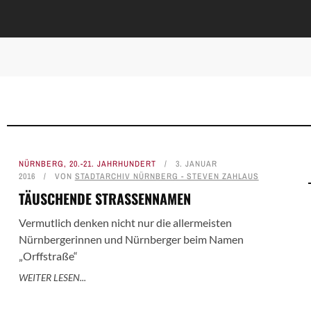
NÜRNBERG
,
20.-21. JAHRHUNDERT
3. JANUAR
2016
VON
STADTARCHIV NÜRNBERG - STEVEN ZAHLAUS
TÄUSCHENDE STRASSENNAMEN
Vermutlich denken nicht nur die allermeisten
Nürnbergerinnen und Nürnberger beim Namen
„Orffstraße“
WEITER LESEN...