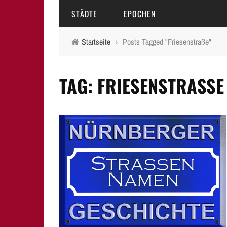
STÄDTE
EPOCHEN
Startseite
›
Posts Tagged "Friesenstraße"
AMBERG
MITTELALTER
TAG: FRIESENSTRASSE
BAMBERG
16.-18. JAHRHUNDERT
ERLANGEN
19. JAHRHUNDERT
FÜRTH
20.-21. JAHRHUNDERT
LAUF A.D. PEGNITZ
NEUMARKT I.D.OPF.
NÜRNBERG
PEGNITZ