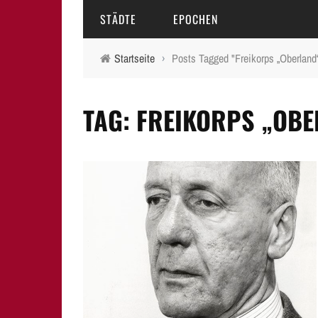
STÄDTE
EPOCHEN
Startseite
›
Posts Tagged "Freikorps „Oberland
AMBERG
MITTELALTER
TAG: FREIKORPS „OB
BAMBERG
16.-18. JAHRHUNDERT
ERLANGEN
19. JAHRHUNDERT
FÜRTH
20.-21. JAHRHUNDERT
LAUF A.D. PEGNITZ
NEUMARKT I.D.OPF.
NÜRNBERG
PEGNITZ