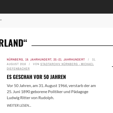
“"
ERLAND“
NÜRNBERG
,
19. JAHRHUNDERT
,
20.-21. JAHRHUNDERT
31.
AUGUST 2016
VON
STADTARCHIV NÜRNBERG - MICHAEL
DIEFENBACHER
ES GESCHAH VOR 50 JAHREN
Vor 50 Jahren, am 31. August 1966, verstarb der am
25. Juni 1890 geborene Politiker und Pädagoge
Ludwig Ritter von Rudolph.
WEITER LESEN...