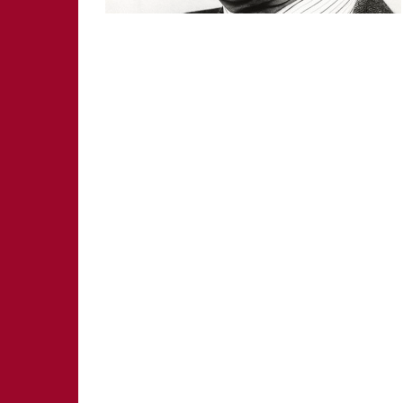
SCHWABACH
WEISSENBURG
ZIRNDORF