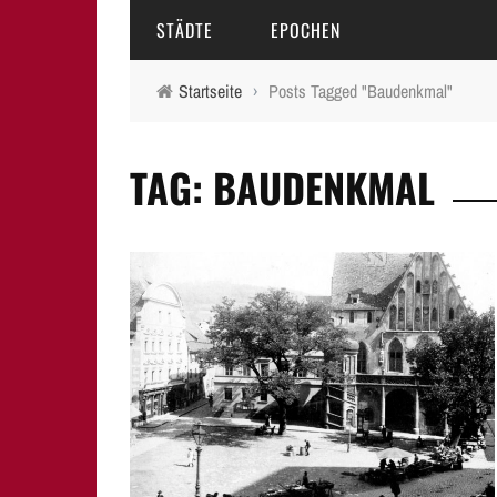
STÄDTE
EPOCHEN
Startseite
›
Posts Tagged "Baudenkmal"
AMBERG
MITTELALTER
TAG: BAUDENKMAL
BAMBERG
16.-18. JAHRHUNDERT
ERLANGEN
19. JAHRHUNDERT
FÜRTH
20.-21. JAHRHUNDERT
LAUF A.D. PEGNITZ
NEUMARKT I.D.OPF.
NÜRNBERG
PEGNITZ