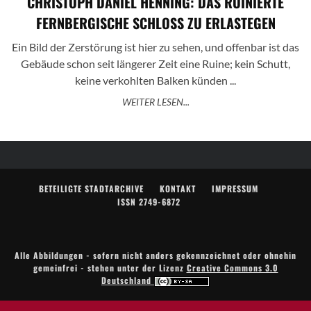
CHRISTOPH DANIEL HENNING: DAS RUINIERTE
FERNBERGISCHE SCHLOSS ZU ERLASTEGEN
Ein Bild der Zerstörung ist hier zu sehen, und offenbar ist das
Gebäude schon seit längerer Zeit eine Ruine; kein Schutt,
keine verkohlten Balken künden ...
WEITER LESEN...
BETEILIGTE STADTARCHIVE
KONTAKT
IMPRESSUM
ISSN 2749-6872
Alle Abbildungen - sofern nicht anders gekennzeichnet oder ohnehin
gemeinfrei - stehen unter der Lizenz
Creative Commons 3.0
Deutschland