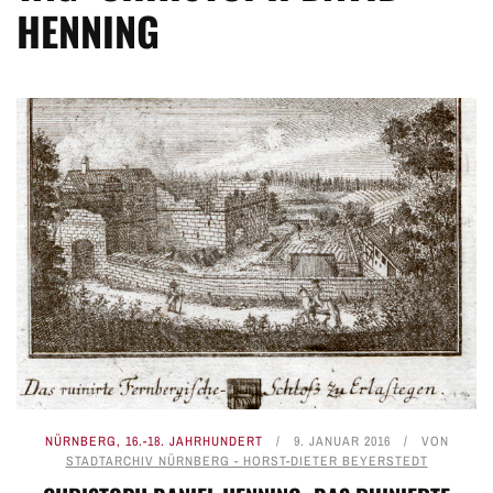
HENNING
NÜRNBERG
,
16.-18. JAHRHUNDERT
9. JANUAR 2016
VON
STADTARCHIV NÜRNBERG - HORST-DIETER BEYERSTEDT